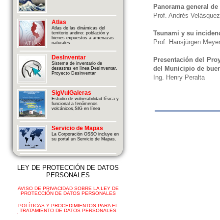
Panorama general de r
Prof. Andrés Velásquez
Atlas
Atlas de las dinámicas del
Tsunami y su incidenc
territorio andino: población y
bienes expuestos a amenazas
Prof. Hansjürgen Meye
naturales
DesInventar
Presentación del Pro
Sistema de inventario de
del Municipio de bue
desastres en línea DesInventar.
Proyecto Desinventar
Ing. Henry Peralta
SigVulGaleras
Estudio de vulnerabilidad física y
funcional a fenómenos
volcánicos,SIG en línea
Servicio de Mapas
La Corporación OSSO incluye en
su portal un Servicio de Mapas.
LEY DE PROTECCIÓN DE DATOS
PERSONALES
AVISO DE PRIVACIDAD SOBRE LA LEY DE
PROTECCIÓN DE DATOS PERSONALES
POLÍTICAS Y PROCEDIMIENTOS PARA EL
TRATAMIENTO DE DATOS PERSONALES