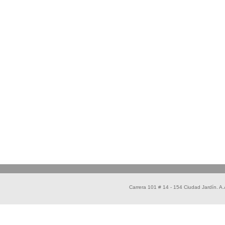
Carrera 101 # 14 - 154 Ciudad Jardín. 