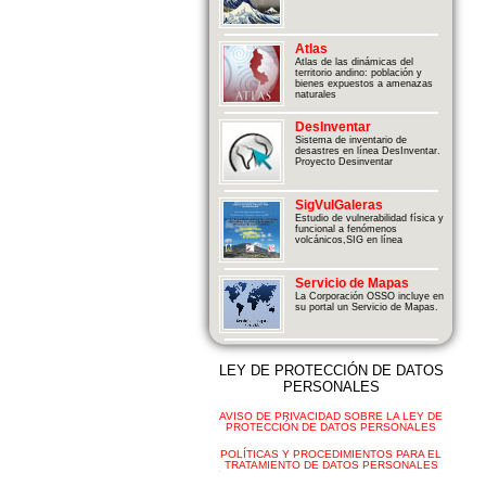
Atlas
Atlas de las dinámicas del
territorio andino: población y
bienes expuestos a amenazas
naturales
DesInventar
Sistema de inventario de
desastres en línea DesInventar.
Proyecto Desinventar
SigVulGaleras
Estudio de vulnerabilidad física y
funcional a fenómenos
volcánicos,SIG en línea
Servicio de Mapas
La Corporación OSSO incluye en
su portal un Servicio de Mapas.
LEY DE PROTECCIÓN DE DATOS
PERSONALES
AVISO DE PRIVACIDAD SOBRE LA LEY DE
PROTECCIÓN DE DATOS PERSONALES
POLÍTICAS Y PROCEDIMIENTOS PARA EL
TRATAMIENTO DE DATOS PERSONALES