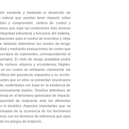
ción existente y mediante el desarrollo de
n natural que puedan tener impacto sobre
mbeo y comprensión, centros de control y
anera que, bajo las condiciones más severas
ntegridad estructural y funcional del sistema,
alaciones para el control de incendios y otras
deberán determinar los niveles de riesgo
ilidad y mediando evaluaciones de costos que
rsos tipos de coponentes, correspondiendo el
jemplo). El nivel de riesgo aceptable podrá
de núcleos urbanos y ecosistemas frágiles.
n los cuales se señalarán claramente las
críticos del gasoducto expuestos a su acción.
antes que en ellos se presentan (escenarios
to, sustentadas con base en la existencia de
nómicamente viables. Diseños definitivos de
directa en el fenómeno generador de impacto.
pacidad de respuesta ante las diferentes
 ni eludidos. Aspectos importantes que se
rivadas de la ocurrencia de los fenómenos
ncia con los términos de referencia que para
 los pliegos de licitación.