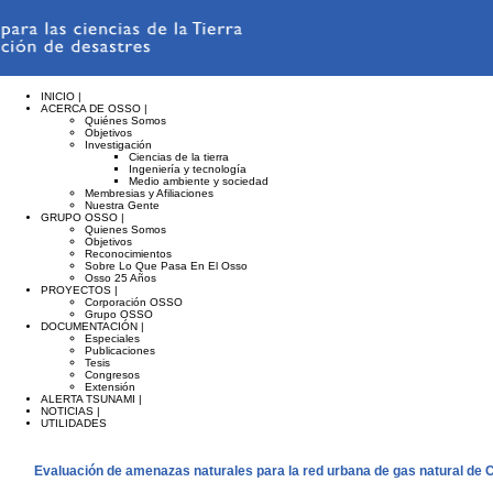
INICIO |
ACERCA DE OSSO |
Quiénes Somos
Objetivos
Investigación
Ciencias de la tierra
Ingeniería y tecnología
Medio ambiente y sociedad
Membresias y Afiliaciones
Nuestra Gente
GRUPO OSSO |
Quienes Somos
Objetivos
Reconocimientos
Sobre Lo Que Pasa En El Osso
Osso 25 Años
PROYECTOS |
Corporación OSSO
Grupo OSSO
DOCUMENTACIÓN |
Especiales
Publicaciones
Tesis
Congresos
Extensión
ALERTA TSUNAMI |
NOTICIAS |
UTILIDADES
Evaluación de amenazas naturales para la red urbana de gas natural de C