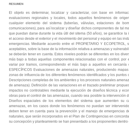
RESUMEN
El objeto es determinar, localizar y caracterizar, con base en informa
evaluaciones regionales y locales, todos aquellos fenómenos de orige
cualquier elemento del sistema (tuberías, válvulas, estaciones de bo
comunicaciones), para así localizar y diseñar dichos componentes de tal m
que puedan darse durante la vida útil del sitema (50 años), se garantice la i
el acceso desde el exterior y el movimiento del personal y equipo en las inst
emergencias. Mediante acuerdo entre el PROPIETARIO Y ECOPETROL, se 
aceptables, sobre la base de la información relativa a amenazas y vulnerab
se deberán tener en cuenta. Estos niveles podrán se diferentes en los dive
más bajo a todas aquellas componentes relacionadas con el control, por e
variar por tramos, correspondiendo el más bajo a aquellos en cercanía 
ESPECÍFICOS Evaluaciones de amenazas naturales, produciendo mapas e
zonas de influencia de los diferentes fenómenos identificados y los puntos 
Descripciones completas de los ambientes y los procesos naturales amenaz
de amenaza). Definición de las variaciones en el trazado preliminar propues
impactos no controlables mediante la ejecución de diseños técnica y eco
obras para el control de las amenazas, cuando sea posible la intervención 
Diseños espaciales de los elementos del sistema que aumenten su ca
amenazas, en los casos donde los fenómenos no puedan ser intervenidos
deben tener en cuenta para la prevención y el manejo de emergencias de
naturales, que serán incorporados en el Plan de Contingencias en concorda
su concepción y planteamiento se han presentado a los proponentes dentro de