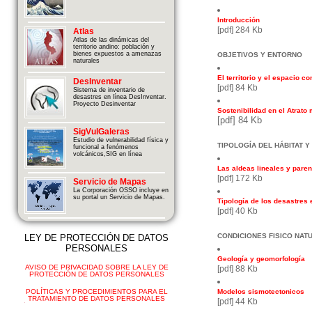
Introducción
[pdf] 284 Kb
Atlas
Atlas de las dinámicas del
territorio andino: población y
bienes expuestos a amenazas
OBJETIVOS Y ENTORNO
naturales
El territorio y el espacio 
DesInventar
[pdf] 84 Kb
Sistema de inventario de
desastres en línea DesInventar.
Proyecto Desinventar
Sostenibilidad en el Atrato 
[pdf] 84 Kb
SigVulGaleras
Estudio de vulnerabilidad física y
TIPOLOGÍA DEL HÁBITAT 
funcional a fenómenos
volcánicos,SIG en línea
Las aldeas lineales y parent
[pdf] 172 Kb
Servicio de Mapas
La Corporación OSSO incluye en
su portal un Servicio de Mapas.
Tipología de los desastres 
[pdf] 40 Kb
CONDICIONES FISICO NAT
LEY DE PROTECCIÓN DE DATOS
PERSONALES
Geología y geomorfología
AVISO DE PRIVACIDAD SOBRE LA LEY DE
[pdf] 88 Kb
PROTECCIÓN DE DATOS PERSONALES
Modelos sismotectonicos
POLÍTICAS Y PROCEDIMIENTOS PARA EL
TRATAMIENTO DE DATOS PERSONALES
[pdf] 44 Kb