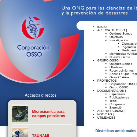
INICIO |
ACERCA DE OSSO |
Quiénes Somos
Objetivos
Investigación
Ciencias de
Ingeniería
Medio amb
Membresias y Afilia
Nuestra Gente
GRUPO OSSO |
Quienes Somos
Objetivos
Reconocimientos
Sobre Lo Que Pasa
Osso 25 Años
PROYECTOS |
Corporación OSSO
Grupo OSSO
DOCUMENTACIÓN |
Especiales
Publicaciones
Tesis
Congresos
Extensión
ALERTA TSUNAMI |
Microsísmica para
NOTICIAS |
campos petroleros
UTILIDADES
Dinámicas ambientales 
TSUNAMI