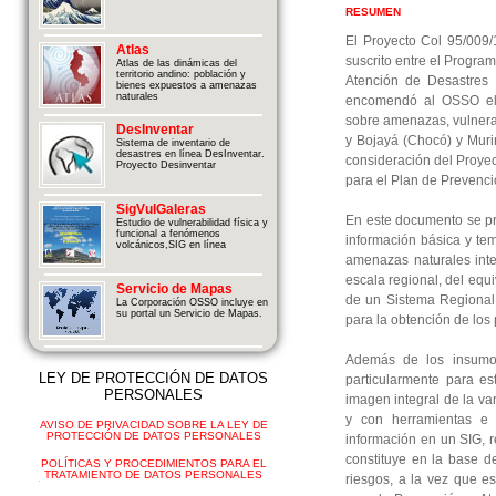
RESUMEN
El Proyecto Col 95/009/
Atlas
suscrito entre el Progra
Atlas de las dinámicas del
territorio andino: población y
Atención de Desastres
bienes expuestos a amenazas
naturales
encomendó al OSSO el le
sobre amenazas, vulnerab
DesInventar
y Bojayá (Chocó) y Muri
Sistema de inventario de
desastres en línea DesInventar.
consideración del Proye
Proyecto Desinventar
para el Plan de Prevenci
SigVulGaleras
En este documento se pre
Estudio de vulnerabilidad física y
funcional a fenómenos
información básica y tem
volcánicos,SIG en línea
amenazas naturales inte
escala regional, del equ
Servicio de Mapas
de un Sistema Regional 
La Corporación OSSO incluye en
su portal un Servicio de Mapas.
para la obtención de los 
Además de los insumos
LEY DE PROTECCIÓN DE DATOS
particularmente para e
PERSONALES
imagen integral de la va
y con herramientas e i
AVISO DE PRIVACIDAD SOBRE LA LEY DE
PROTECCIÓN DE DATOS PERSONALES
información en un SIG, r
constituye en la base d
POLÍTICAS Y PROCEDIMIENTOS PARA EL
TRATAMIENTO DE DATOS PERSONALES
riesgos, a la vez que e