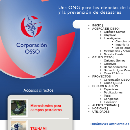
INICIO |
ACERCA DE OSSO |
Quiénes Somos
Objetivos
Investigación
Ciencias de
Ingeniería
Medio amb
Membresias y Afilia
Nuestra Gente
GRUPO OSSO |
Quienes Somos
Objetivos
Reconocimientos
Sobre Lo Que Pasa
Osso 25 Años
PROYECTOS |
Corporación OSSO
Grupo OSSO
DOCUMENTACIÓN |
Especiales
Publicaciones
Tesis
Congresos
Extensión
ALERTA TSUNAMI |
Microsísmica para
NOTICIAS |
campos petroleros
UTILIDADES
Dinámicas ambientales 
TSUNAMI