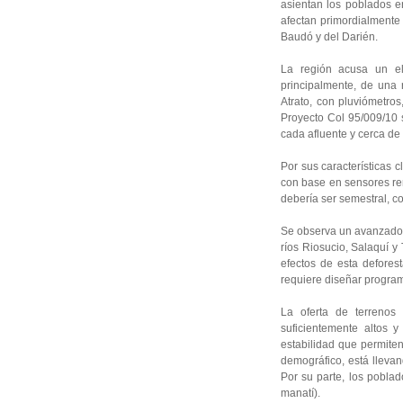
asientan los poblados en
afectan primordialmente 
Baudó y del Darién.
La región acusa un ele
principalmente, de una 
Atrato, con pluviómetros
Proyecto Col 95/009/10 
cada afluente y cerca de
Por sus características
con base en sensores re
debería ser semestral, c
Se observa un avanzado p
ríos Riosucio, Salaquí y
efectos de esta defores
requiere diseñar program
La oferta de terrenos
suficientemente altos 
estabilidad que permiten
demográfico, está llevand
Por su parte, los poblad
manatí).