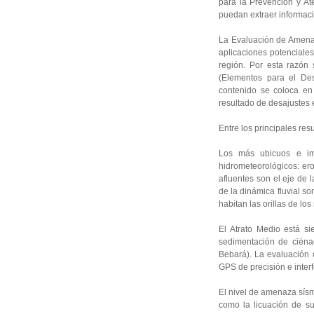
para la Prevención y Ate
puedan extraer informaci
La Evaluación de Amenaza
aplicaciones potenciale
región. Por esta razón
(Elementos para el Des
contenido se coloca en
resultado de desajustes 
Entre los principales res
Los más ubicuos e im
hidrometeorológicos: ero
afluentes son el eje de 
de la dinámica fluvial s
habitan las orillas de los 
El Atrato Medio está s
sedimentación de ciénag
Bebará). La evaluación 
GPS de precisión e inter
El nivel de amenaza sísm
como la licuación de su