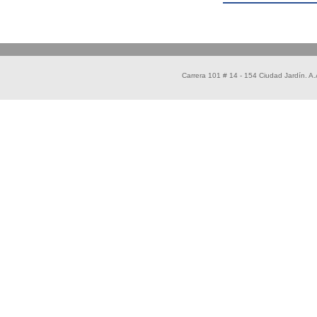
Carrera 101 # 14 - 154 Ciudad Jardín. 