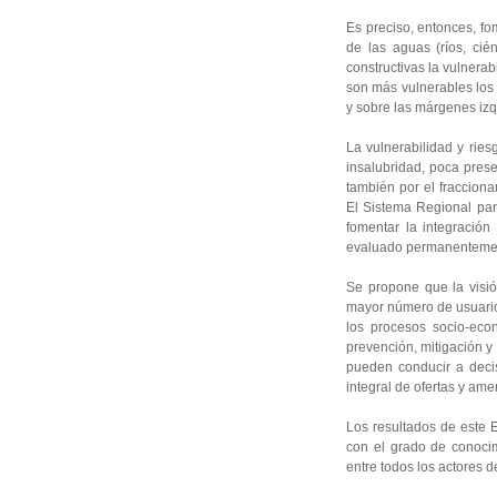
Es preciso, entonces, fo
de las aguas (ríos, cié
constructivas la vulnera
son más vulnerables los
y sobre las márgenes izqu
La vulnerabilidad y ries
insalubridad, poca pres
también por el fracciona
El Sistema Regional par
fomentar la integración
evaluado permanentemente
Se propone que la visión
mayor número de usuarios
los procesos socio-eco
prevención, mitigación y
pueden conducir a decis
integral de ofertas y am
Los resultados de este E
con el grado de conocim
entre todos los actores 