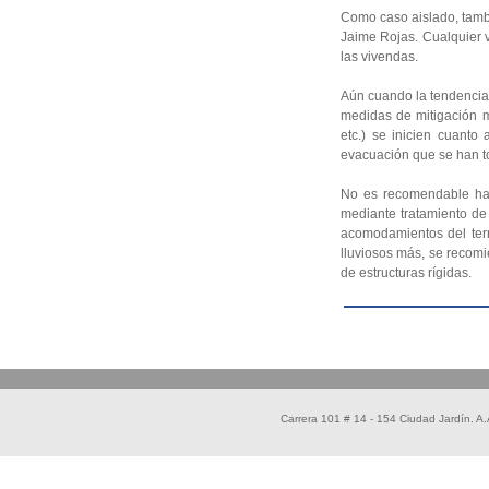
Como caso aislado, tambi
Jaime Rojas. Cualquier 
las vivendas.
Aún cuando la tendencia 
medidas de mitigación m
etc.) se inicien cuanto
evacuación que se han t
No es recomendable hace
mediante tratamiento de
acomodamientos del terr
lluviosos más, se recomi
de estructuras rígidas.
Carrera 101 # 14 - 154 Ciudad Jardín. 