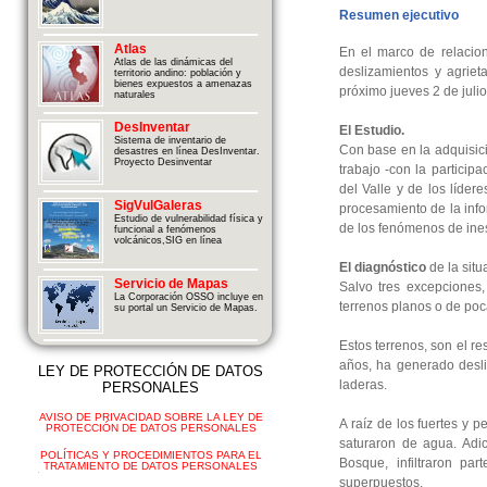
Resumen ejecutivo
Atlas
En el marco de relacion
Atlas de las dinámicas del
deslizamientos y agriet
territorio andino: población y
bienes expuestos a amenazas
próximo jueves 2 de julio
naturales
DesInventar
El Estudio.
Sistema de inventario de
Con base en la adquisici
desastres en línea DesInventar.
Proyecto Desinventar
trabajo -con la partici
del Valle y de los líder
SigVulGaleras
procesamiento de la inf
Estudio de vulnerabilidad física y
de los fenómenos de ines
funcional a fenómenos
volcánicos,SIG en línea
El diagnóstico
de la situ
Servicio de Mapas
Salvo tres excepciones, 
La Corporación OSSO incluye en
terrenos planos o de poc
su portal un Servicio de Mapas.
Estos terrenos, son el re
años, ha generado desl
LEY DE PROTECCIÓN DE DATOS
laderas.
PERSONALES
AVISO DE PRIVACIDAD SOBRE LA LEY DE
A raíz de los fuertes y 
PROTECCIÓN DE DATOS PERSONALES
saturaron de agua. Adi
POLÍTICAS Y PROCEDIMIENTOS PARA EL
Bosque, infiltraron pa
TRATAMIENTO DE DATOS PERSONALES
superpuestos.