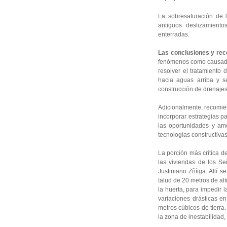
La sobresaturación de l
antiguos deslizamiento
enterradas.
Las conclusiones y re
fenómenos como causados
resolver el tratamiento
hacia aguas arriba y s
construcción de drenajes
Adicionalmente, recomien
incorporar estrategias 
las oportunidades y ame
tecnologías constructivas
La porción más crítica 
las viviendas de los S
Justiniano Zñíiga. Allí 
talud de 20 metros de al
la huerta, para impedir l
variaciones drásticas e
metros cúbicos de tierra.
la zona de inestabilidad