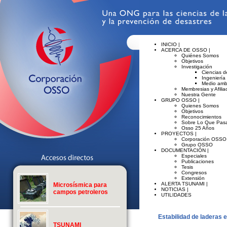
INICIO |
ACERCA DE OSSO |
Quiénes Somos
Objetivos
Investigación
Ciencias de
Ingeniería
Medio amb
Membresias y Afilia
Nuestra Gente
GRUPO OSSO |
Quienes Somos
Objetivos
Reconocimientos
Sobre Lo Que Pasa
Osso 25 Años
PROYECTOS |
Corporación OSSO
Grupo OSSO
DOCUMENTACIÓN |
Especiales
Publicaciones
Tesis
Congresos
Extensión
ALERTA TSUNAMI |
Microsísmica para
NOTICIAS |
campos petroleros
UTILIDADES
Estabilidad de laderas e
TSUNAMI