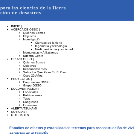
INICIO |
ACERCA DE OSSO |
Quiénes Somos
Objetivos
Investigación
Ciencias de la tierra
Ingeniería y tecnología
Medio ambiente y sociedad
Membresias y Afiliaciones
Nuestra Gente
GRUPO OSSO |
Quienes Somos
Objetivos
Reconocimientos
Sobre Lo Que Pasa En El Osso
Osso 25 Años
PROYECTOS |
Corporación OSSO
Grupo OSSO
DOCUMENTACIÓN |
Especiales
Publicaciones
Tesis
Congresos
Extensión
ALERTA TSUNAMI |
NOTICIAS |
UTILIDADES
Estudios de efectos y estabilidad de terrenos para reconstrucción de viv
servicios en el Quindío