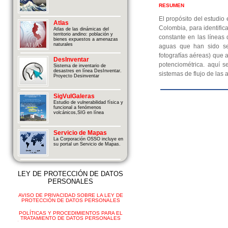
RESUMEN
El propósito del estudio
Atlas
Colombia, para identific
Atlas de las dinámicas del
territorio andino: población y
constante en las líneas 
bienes expuestos a amenazas
naturales
aguas que han sido sep
fotografías aéreas) que 
DesInventar
potenciométrica. aquí s
Sistema de inventario de
desastres en línea DesInventar.
sistemas de flujo de las
Proyecto Desinventar
SigVulGaleras
Estudio de vulnerabilidad física y
funcional a fenómenos
volcánicos,SIG en línea
Servicio de Mapas
La Corporación OSSO incluye en
su portal un Servicio de Mapas.
LEY DE PROTECCIÓN DE DATOS
PERSONALES
AVISO DE PRIVACIDAD SOBRE LA LEY DE
PROTECCIÓN DE DATOS PERSONALES
POLÍTICAS Y PROCEDIMIENTOS PARA EL
TRATAMIENTO DE DATOS PERSONALES