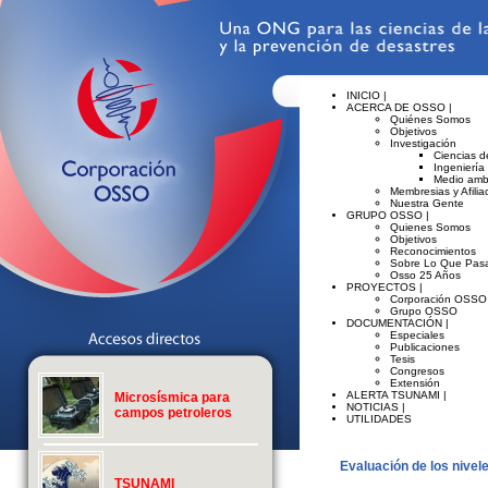
INICIO |
ACERCA DE OSSO |
Quiénes Somos
Objetivos
Investigación
Ciencias de
Ingeniería
Medio amb
Membresias y Afilia
Nuestra Gente
GRUPO OSSO |
Quienes Somos
Objetivos
Reconocimientos
Sobre Lo Que Pasa
Osso 25 Años
PROYECTOS |
Corporación OSSO
Grupo OSSO
DOCUMENTACIÓN |
Especiales
Publicaciones
Tesis
Congresos
Extensión
ALERTA TSUNAMI |
Microsísmica para
NOTICIAS |
campos petroleros
UTILIDADES
Evaluación de los nivel
TSUNAMI