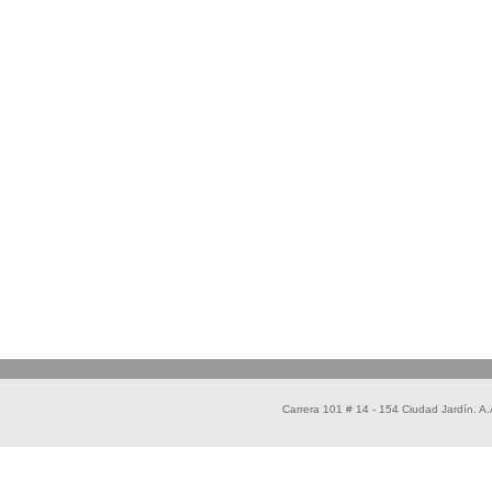
Carrera 101 # 14 - 154 Ciudad Jardín. 