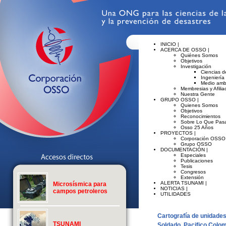
INICIO |
ACERCA DE OSSO |
Quiénes Somos
Objetivos
Investigación
Ciencias de
Ingeniería
Medio amb
Membresias y Afilia
Nuestra Gente
GRUPO OSSO |
Quienes Somos
Objetivos
Reconocimientos
Sobre Lo Que Pasa
Osso 25 Años
PROYECTOS |
Corporación OSSO
Grupo OSSO
DOCUMENTACIÓN |
Especiales
Publicaciones
Tesis
Congresos
Extensión
ALERTA TSUNAMI |
Microsísmica para
NOTICIAS |
campos petroleros
UTILIDADES
Cartografía de unidades
TSUNAMI
Soldado, Pacifico Colo