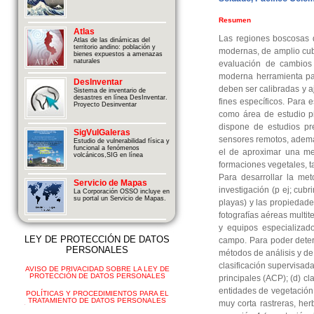
Resumen
Atlas
Las regiones boscosas d
Atlas de las dinámicas del
territorio andino: población y
modernas, de amplio cubr
bienes expuestos a amenazas
naturales
evaluación de cambios
moderna herramienta par
DesInventar
deben ser calibradas y a
Sistema de inventario de
desastres en línea DesInventar.
fines específicos. Para 
Proyecto Desinventar
como área de estudio pi
dispone de estudios pre
SigVulGaleras
sensores remotos, además 
Estudio de vulnerabilidad física y
funcional a fenómenos
el de aproximar una met
volcánicos,SIG en línea
formaciones vegetales, t
Para desarrollar la meto
Servicio de Mapas
investigación (p ej; cub
La Corporación OSSO incluye en
su portal un Servicio de Mapas.
playas) y las propiedade
fotografías aéreas multi
y equipos especializado
LEY DE PROTECCIÓN DE DATOS
campo. Para poder determ
PERSONALES
métodos de análisis y de
clasificación supervisad
AVISO DE PRIVACIDAD SOBRE LA LEY DE
PROTECCIÓN DE DATOS PERSONALES
principales (ACP); (d) cl
entidades de vegetación 
POLÍTICAS Y PROCEDIMIENTOS PARA EL
TRATAMIENTO DE DATOS PERSONALES
muy corta rastreras, her