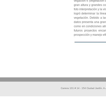
vegación 4 (vegetación d
gran altura y grandes co
foto interpretación y la
logró determinar la líne
vegetación. Debido a las
datos presenta una gran
como en condiciones atm
futuros proyectos enca
prospección y manejo efi
Carrera 101 # 14 - 154 Ciudad Jardín. 