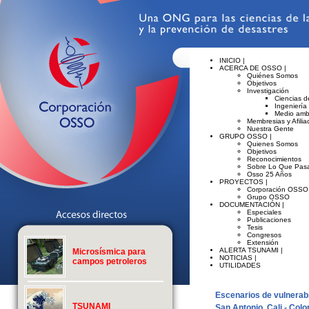
INICIO |
ACERCA DE OSSO |
Quiénes Somos
Objetivos
Investigación
Ciencias de
Ingeniería
Medio amb
Membresias y Afilia
Nuestra Gente
GRUPO OSSO |
Quienes Somos
Objetivos
Reconocimientos
Sobre Lo Que Pasa
Osso 25 Años
PROYECTOS |
Corporación OSSO
Grupo OSSO
DOCUMENTACIÓN |
Especiales
Publicaciones
Tesis
Congresos
Extensión
ALERTA TSUNAMI |
Microsísmica para
NOTICIAS |
campos petroleros
UTILIDADES
Escenarios de vulnerabi
TSUNAMI
San Antonio, Cali - Colo