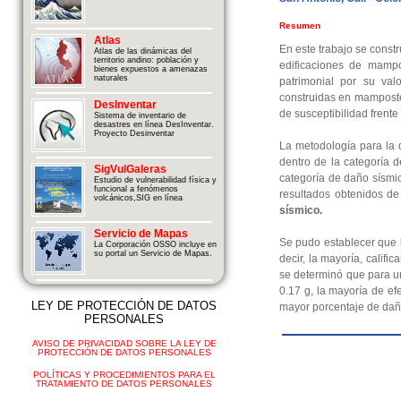
Resumen
Atlas
En este trabajo se const
Atlas de las dinámicas del
territorio andino: población y
edificaciones de mampo
bienes expuestos a amenazas
naturales
patrimonial por su val
construidas en mamposter
DesInventar
de susceptibilidad frent
Sistema de inventario de
desastres en línea DesInventar.
Proyecto Desinventar
La metodología para la d
dentro de la categoría 
SigVulGaleras
categoría de daño sísmico
Estudio de vulnerabilidad física y
funcional a fenómenos
resultados obtenidos de
volcánicos,SIG en línea
sísmico.
Servicio de Mapas
Se pudo establecer que l
La Corporación OSSO incluye en
su portal un Servicio de Mapas.
decir, la mayoría, califi
se determinó que para un
0.17 g, la mayoría de e
LEY DE PROTECCIÓN DE DATOS
mayor porcentaje de dañ
PERSONALES
AVISO DE PRIVACIDAD SOBRE LA LEY DE
PROTECCIÓN DE DATOS PERSONALES
POLÍTICAS Y PROCEDIMIENTOS PARA EL
TRATAMIENTO DE DATOS PERSONALES