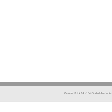
Carrera 101 # 14 - 154 Ciudad Jardín. 