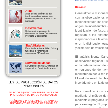
Resumen
Atlas
Generalmente disponemos
Atlas de las dinámicas del
territorio andino: población y
con las observaciones; r
bienes expuestos a amenazas
naturales
mejor expliquen las obse
origen, la incertidumbre
DesInventar
identificación de fases, 
Sistema de inventario de
desastres en línea DesInventar.
registran, a las difere
Proyecto Desinventar
inapropiados o a la omisi
error: la distribución es
SigVulGaleras
y el modelo de velocidade
Estudio de vulnerabilidad física y
funcional a fenómenos
volcánicos,SIG en línea
El análisis Monte Carl
observación regional. Es
Servicio de Mapas
en la determinación de 
La Corporación OSSO incluye en
su portal un Servicio de Mapas.
en regiones donde hay c
monitoreada por la red lo
El método usado también
LEY DE PROTECCIÓN DE DATOS
incertidumbre en la dete
PERSONALES
Para identificar incons
AVISO DE PRIVACIDAD SOBRE LA LEY DE
PROTECCIÓN DE DATOS PERSONALES
mediante el método de r
mediante el programa HYP
POLÍTICAS Y PROCEDIMIENTOS PARA EL
TRATAMIENTO DE DATOS PERSONALES
para esa región. El grup