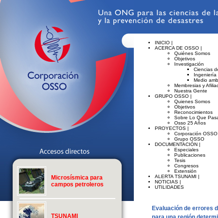
INICIO |
ACERCA DE OSSO |
Quiénes Somos
Objetivos
Investigación
Ciencias de
Ingeniería
Medio amb
Membresias y Afilia
Nuestra Gente
GRUPO OSSO |
Quienes Somos
Objetivos
Reconocimientos
Sobre Lo Que Pasa
Osso 25 Años
PROYECTOS |
Corporación OSSO
Grupo OSSO
DOCUMENTACIÓN |
Especiales
Publicaciones
Tesis
Congresos
Extensión
ALERTA TSUNAMI |
Microsísmica para
NOTICIAS |
campos petroleros
UTILIDADES
Evaluación de errores 
TSUNAMI
para una región determi