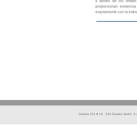
y dentro de los límite
proporcionan evidencia
exactamente con la estruc
Carrera 101 # 14 - 154 Ciudad Jardín. 