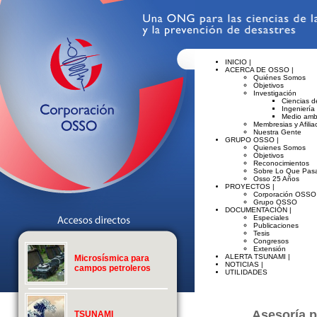
INICIO |
ACERCA DE OSSO |
Quiénes Somos
Objetivos
Investigación
Ciencias de
Ingeniería
Medio amb
Membresias y Afilia
Nuestra Gente
GRUPO OSSO |
Quienes Somos
Objetivos
Reconocimientos
Sobre Lo Que Pasa
Osso 25 Años
PROYECTOS |
Corporación OSSO
Grupo OSSO
DOCUMENTACIÓN |
Especiales
Publicaciones
Tesis
Congresos
Extensión
ALERTA TSUNAMI |
Microsísmica para
NOTICIAS |
campos petroleros
UTILIDADES
Asesoría p
TSUNAMI