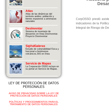
Desas
Atlas
Atlas de las dinámicas del
territorio andino: población y
CorpOSSO prestó asiste
bienes expuestos a amenazas
naturales
indicadores de la Políti
Integral de Riesgo de De
DesInventar
Sistema de inventario de
desastres en línea DesInventar.
Proyecto Desinventar
SigVulGaleras
Estudio de vulnerabilidad física y
funcional a fenómenos
volcánicos,SIG en línea
Servicio de Mapas
La Corporación OSSO incluye en
su portal un Servicio de Mapas.
LEY DE PROTECCIÓN DE DATOS
PERSONALES
AVISO DE PRIVACIDAD SOBRE LA LEY DE
PROTECCIÓN DE DATOS PERSONALES
POLÍTICAS Y PROCEDIMIENTOS PARA EL
TRATAMIENTO DE DATOS PERSONALES