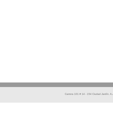
Carrera 101 # 14 - 154 Ciudad Jardín. 