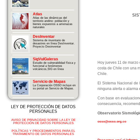
Atlas
SIS
Atlas de las dinámicas del
territorio andino: población y
bienes expuestos a amenazas
naturales
DesInventar
Sistema de inventario de
desastres en línea DesInventar.
Proyecto Desinventar
SigVulGaleras
Hoy jueves 11 de marzo d
Estudio de vulnerabilidad física y
funcional a fenómenos
costa de Chile con una m
volcánicos,SIG en línea
Chile.
Servicio de Mapas
El Sistema Nacional de 
La Corporación OSSO incluye en
ninguna alerta o alarma 
su portal un Servicio de Mapas.
Con base en evaluacione
consecuencia, recomenda
LEY DE PROTECCIÓN DE DATOS
PERSONALES
Observatorio Sismológi
AVISO DE PRIVACIDAD SOBRE LA LEY DE
osso@osso.org.co
PROTECCIÓN DE DATOS PERSONALES
POLÍTICAS Y PROCEDIMIENTOS PARA EL
TRATAMIENTO DE DATOS PERSONALES
Descargue aquí el Informe