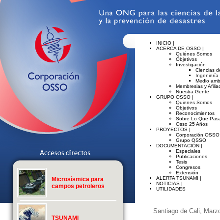
INICIO |
ACERCA DE OSSO |
Quiénes Somos
Objetivos
Investigación
Ciencias de
Ingeniería
Medio amb
Membresias y Afilia
Nuestra Gente
GRUPO OSSO |
Quienes Somos
Objetivos
Reconocimientos
Sobre Lo Que Pasa
Osso 25 Años
PROYECTOS |
Corporación OSSO
Grupo OSSO
DOCUMENTACIÓN |
Especiales
Publicaciones
Tesis
Congresos
Extensión
ALERTA TSUNAMI |
Microsísmica para
NOTICIAS |
campos petroleros
UTILIDADES
Santiago de Cali, Marz
TSUNAMI