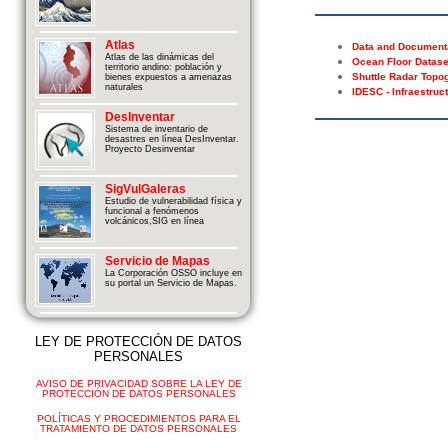
Atlas
Data and Document
Atlas de las dinámicas del
Ocean Floor Datase
territorio andino: población y
Shuttle Radar Top
bienes expuestos a amenazas
naturales
IDESC - Infraestruc
DesInventar
Sistema de inventario de
desastres en línea DesInventar.
Proyecto Desinventar
SigVulGaleras
Estudio de vulnerabilidad física y
funcional a fenómenos
volcánicos,SIG en línea
Servicio de Mapas
La Corporación OSSO incluye en
su portal un Servicio de Mapas.
LEY DE PROTECCIÓN DE DATOS
PERSONALES
AVISO DE PRIVACIDAD SOBRE LA LEY DE
PROTECCIÓN DE DATOS PERSONALES
POLÍTICAS Y PROCEDIMIENTOS PARA EL
TRATAMIENTO DE DATOS PERSONALES