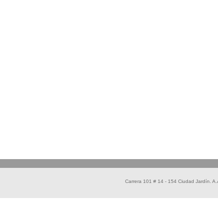
Carrera 101 # 14 - 154 Ciudad Jardín. 