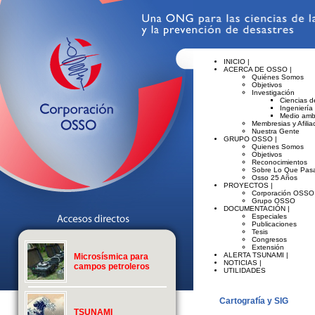
INICIO |
ACERCA DE OSSO |
Quiénes Somos
Objetivos
Investigación
Ciencias de
Ingeniería
Medio amb
Membresias y Afilia
Nuestra Gente
GRUPO OSSO |
Quienes Somos
Objetivos
Reconocimientos
Sobre Lo Que Pasa
Osso 25 Años
PROYECTOS |
Corporación OSSO
Grupo OSSO
DOCUMENTACIÓN |
Especiales
Publicaciones
Tesis
Congresos
Extensión
ALERTA TSUNAMI |
Microsísmica para
NOTICIAS |
campos petroleros
UTILIDADES
Cartografía y SIG
TSUNAMI