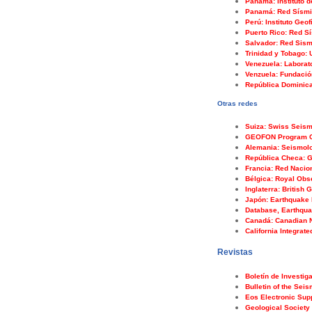
Panamá: Instituto 
Panamá: Red Sísmica
Perú: Instituto Geof
Puerto Rico: Red S
Salvador: Red Sismo
Trinidad y Tobago: 
Venezuela: Laborat
Venzuela: Fundació
República Dominica
Otras redes
Suiza: Swiss Seism
GEOFON Program 
Alemania: Seismolo
República Checa: G
Francia: Red Nacio
Bélgica: Royal Obs
Inglaterra: British
Japón: Earthquake R
Database, Earthqua
Canadá: Canadian 
California Integrat
Revistas
Boletín de Investig
Bulletin of the Sei
Eos Electronic Sup
Geological Society 