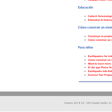
Educación
Caltech Seismologi
Education & Outrea
Cómo construir un sis
Construye tu propio
Cómo construir un 
Para niños
Earthquakes for ki
Como construir un 
Want to learn more
El día que Pietra T
Earthquake Info Ki
Science Fair Projec
Carrera 101 # 14 - 154 Ciudad Jardín. 