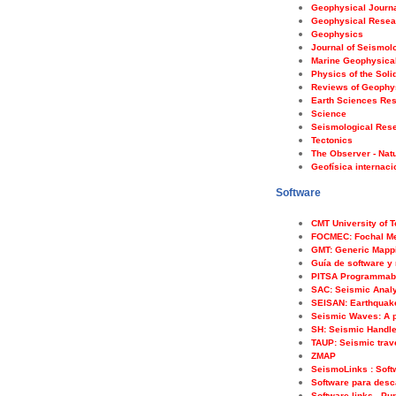
Geophysical Journal
Geophysical Resear
Geophysics
Journal of Seismol
Marine Geophysica
Physics of the Soli
Reviews of Geophy
Earth Sciences Res
Science
Seismological Rese
Tectonics
The Observer - Nat
Geofísica internac
Software
CMT University of 
FOCMEC: Fochal M
GMT: Generic Mapp
Guía de software y
PITSA Programmable
SAC: Seismic Anal
SEISAN: Earthquake
Seismic Waves: A p
SH: Seismic Handle
TAUP: Seismic trave
ZMAP
SeismoLinks : Soft
Software para desc
Software links - Pu