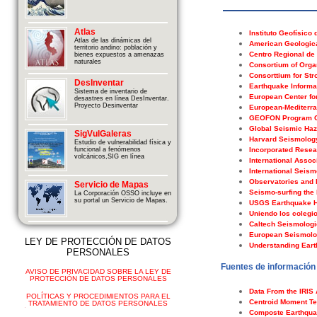
Atlas
Instituto Geofísico
Atlas de las dinámicas del
American Geologica
territorio andino: población y
Centro Regional de
bienes expuestos a amenazas
naturales
Consortium of Orga
Consorttium for St
DesInventar
Earthquake Informa
Sistema de inventario de
European Center f
desastres en línea DesInventar.
Proyecto Desinventar
European-Mediterra
GEOFON Program 
Global Seismic Ha
SigVulGaleras
Harvard Seismolog
Estudio de vulnerabilidad física y
Incorporated Resea
funcional a fenómenos
volcánicos,SIG en línea
International Assoc
International Seism
Observatories and 
Servicio de Mapas
Seismo-surfing the 
La Corporación OSSO incluye en
su portal un Servicio de Mapas.
USGS Earthquake Ha
Uniendo los colegi
Caltech Seismologi
European Seismolo
LEY DE PROTECCIÓN DE DATOS
Understanding Ear
PERSONALES
Fuentes de información
AVISO DE PRIVACIDAD SOBRE LA LEY DE
PROTECCIÓN DE DATOS PERSONALES
Data From the IRIS 
POLÍTICAS Y PROCEDIMIENTOS PARA EL
Centroid Moment Te
TRATAMIENTO DE DATOS PERSONALES
Composte Earthqua