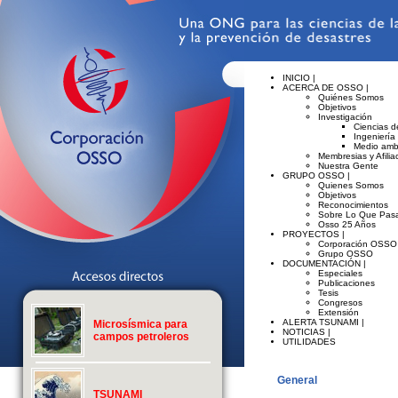
INICIO |
ACERCA DE OSSO |
Quiénes Somos
Objetivos
Investigación
Ciencias de
Ingeniería
Medio amb
Membresias y Afilia
Nuestra Gente
GRUPO OSSO |
Quienes Somos
Objetivos
Reconocimientos
Sobre Lo Que Pasa
Osso 25 Años
PROYECTOS |
Corporación OSSO
Grupo OSSO
DOCUMENTACIÓN |
Especiales
Publicaciones
Tesis
Congresos
Extensión
ALERTA TSUNAMI |
Microsísmica para
NOTICIAS |
campos petroleros
UTILIDADES
General
TSUNAMI