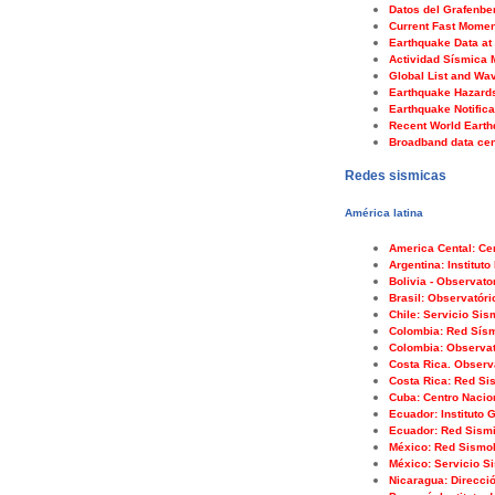
Datos del Grafenbe
Current Fast Momen
Earthquake Data a
Actividad Sísmica M
Global List and W
Earthquake Hazards
Earthquake Notific
Recent World Earth
Broadband data cen
Redes sismicas
América latina
America Cental: Ce
Argentina: Institut
Bolivia - Observato
Brasil: Observatóri
Chile: Servicio Sis
Colombia: Red Sís
Colombia: Observat
Costa Rica. Observ
Costa Rica: Red Si
Cuba: Centro Nacio
Ecuador: Instituto 
Ecuador: Red Sismi
México: Red Sismol
México: Servicio S
Nicaragua: Direcci