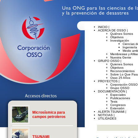
INICIO |
ACERCA DE OSSO |
Quiénes Somos
Objetivos
Investigación
Ciencias de
Ingeniería
Medio amb
Membresias y Afilia
Nuestra Gente
GRUPO OSSO |
Quienes Somos
Objetivos
Reconocimientos
Sobre Lo Que Pasa
Osso 25 Años
PROYECTOS |
Corporación OSSO
Grupo OSSO
DOCUMENTACIÓN |
Especiales
Publicaciones
Tesis
Congresos
Extensión
ALERTA TSUNAMI |
Microsísmica para
NOTICIAS |
campos petroleros
UTILIDADES
TSUNAMI