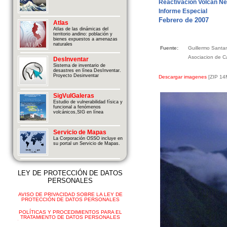
Reactivación Volcán Ne
Informe Especial
Febrero de 2007
Atlas
Atlas de las dinámicas del
territorio andino: población y
bienes expuestos a amenazas
naturales
Fuente:
Guillermo Sant
Asociacion de 
DesInventar
Sistema de inventario de
desastres en línea DesInventar.
Proyecto Desinventar
Descargar imagenes
[ZIP 14
SigVulGaleras
Estudio de vulnerabilidad física y
funcional a fenómenos
volcánicos,SIG en línea
Servicio de Mapas
La Corporación OSSO incluye en
su portal un Servicio de Mapas.
LEY DE PROTECCIÓN DE DATOS
PERSONALES
AVISO DE PRIVACIDAD SOBRE LA LEY DE
PROTECCIÓN DE DATOS PERSONALES
POLÍTICAS Y PROCEDIMIENTOS PARA EL
TRATAMIENTO DE DATOS PERSONALES