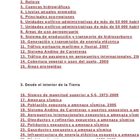
2. Relieve
3. Cuencas hidrográficas
4. Lluvias anuales promedio
5. Principales ecorregiones
6. Unidades político-administrativas de más de 50 000 habi
7. Unidades político-administrativas de más de 50 000 habi
8. Áreas de uso agropecuario
9. Sistema de producción y transporte de hidrocarburos
10. Generación y transmisión de energía eléctrica
11. Tráfico portuario marítimo y fluvial, 2007
12. Sistema Andino de Carreteras
13. Tráfico de pasajeros en aeropuertos internacionales, 20
14. Cobertura vegetal y usos del suelo, 2000
15. Áreas protegidas
3. Desde el interior de la Tierra
16. Sismos de magnitud superior a 5,5, 1973-2009
17. Amenaza sísmica
18. Población expuesta a amenaza sísmica, 2005
19. Sistema Andino de Carreteras y puertos expuestos a a
20. Aeropuertos internacionales expuestos a amenaza sísm
21. Oleoductos y refinerías expuestos a amenaza sísmica
22. Poliductos expuestos a amenaza sísmica
23. Gasoductos expuestos a amenaza sísmica
24. Infraestructura de energía eléctrica expuesta a amenaz