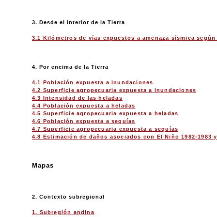
3. Desde el interior de la Tierra
3.1 Kilómetros de vías expuestos a amenaza sísmica según 
4. Por encima de la Tierra
4.1 Población expuesta a inundaciones
4.2 Superficie agropecuaria expuesta a inundaciones
4.3 Intensidad de las heladas
4.4 Población expuesta a heladas
4.5 Superficie agropecuaria expuesta a heladas
4.6 Población expuesta a sequías
4.7 Superficie agropecuaria expuesta a sequías
4.8 Estimación de daños asociados con El Niño 1982-1983 
Mapas
2. Contexto subregional
1. Subregión andina