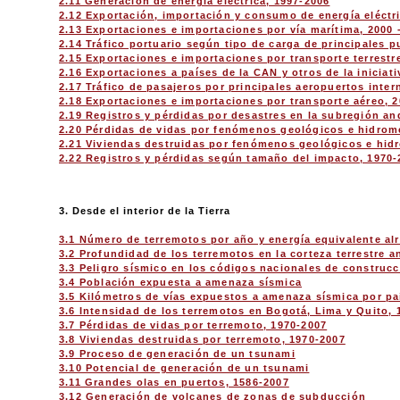
2.11 Generación de energía eléctrica, 1997-2006
2.12 Exportación, importación y consumo de energía eléctr
2.13 Exportaciones e importaciones por vía marítima, 2000 
2.14 Tráfico portuario según tipo de carga de principales p
2.15 Exportaciones e importaciones por transporte terrestr
2.16 Exportaciones a países de la CAN y otros de la iniciati
2.17 Tráfico de pasajeros por principales aeropuertos inter
2.18 Exportaciones e importaciones por transporte aéreo, 
2.19 Registros y pérdidas por desastres en la subregión an
2.20 Pérdidas de vidas por fenómenos geológicos e hidrom
2.21 Viviendas destruidas por fenómenos geológicos e hid
2.22 Registros y pérdidas según tamaño del impacto, 1970-
3. Desde el interior de la Tierra
3.1 Número de terremotos por año y energía equivalente a
3.2 Profundidad de los terremotos en la corteza terrestre a
3.3 Peligro sísmico en los códigos nacionales de construc
3.4 Población expuesta a amenaza sísmica
3.5 Kilómetros de vías expuestos a amenaza sísmica por pa
3.6 Intensidad de los terremotos en Bogotá, Lima y Quito, 
3.7 Pérdidas de vidas por terremoto, 1970-2007
3.8 Viviendas destruidas por terremoto, 1970-2007
3.9 Proceso de generación de un tsunami
3.10 Potencial de generación de un tsunami
3.11 Grandes olas en puertos, 1586-2007
3.12 Generación de volcanes de zonas de subducción