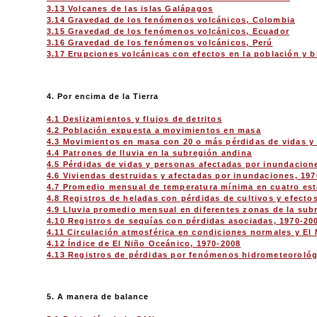
3.13 Volcanes de las islas Galápagos
3.14 Gravedad de los fenómenos volcánicos, Colombia
3.15 Gravedad de los fenómenos volcánicos, Ecuador
3.16 Gravedad de los fenómenos volcánicos, Perú
3.17 Erupciones volcánicas con efectos en la población y b
4. Por encima de la Tierra
4.1 Deslizamientos y flujos de detritos
4.2 Población expuesta a movimientos en masa
4.3 Movimientos en masa con 20 o más pérdidas de vidas y 
4.4 Patrones de lluvia en la subregión andina
4.5 Pérdidas de vidas y personas afectadas por inundacion
4.6 Viviendas destruidas y afectadas por inundaciones, 19
4.7 Promedio mensual de temperatura mínima en cuatro est
4.8 Registros de heladas con pérdidas de cultivos y efecto
4.9 Lluvia promedio mensual en diferentes zonas de la sub
4.10 Registros de sequías con pérdidas asociadas, 1970-20
4.11 Circulación atmosférica en condiciones normales y El
4.12 Índice de El Niño Oceánico, 1970-2008
4.13 Registros de pérdidas por fenómenos hidrometeorológ
5. A manera de balance