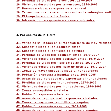
25. Pérdidas de vidas por terremotos, 1970-2007
26. Viviendas destruidas por terremotos, 1970-2007
27. Puertos y ciudades expuestos a tsunami
28. Terremotos que generaron tsunami en la subregión and
29. El fuego interno de los Andes
30. Infraestructura expuesta a amenaza volcánica
4. Por encima de la Tierra
31. Variables utilizadas en el modelamiento de movimiento
32. Susceptibilidad a los deslizamientos
33. Susceptibilidad a los flujos de detritos
34. Pérdidas de vidas por deslizamientos, 1970-2007
35. Viviendas destruidas por deslizamientos, 1970-2007
36. Pérdidas de vidas por flujo de detritos, 1970-2007
37. Viviendas destruidas por flujo de detritos, 1970-2007
38. Zonas de mayor susceptibilidad a inundaciones
39. Población expuesta a inundaciones, 2001-2005
40. Áreas de uso agropecuario expuestas a inundaciones
41. Pérdidas de vidas por inundaciones, 1970-2007
42. Viviendas destruidas por inundaciones, 1970-2007
43. Zonas susceptibles a heladas
44. Población expuesta a heladas
45. Áreas de uso agropecuario expuestas a heladas
46. Zonas de mayor susceptibilidad a sequías
47. Población expuesta a sequías, 2001-2005
48. Áreas de uso agropecuario expuestas a sequías