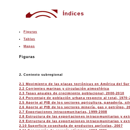
Índices
Figuras
Tablas
Mapas
Figuras
2. Contexto subregional
2.1 Movimiento de las placas tectónicas en América del Sur
2.2 Corrientes marinas y circulación atmosférica
2.3 Tasas anuales de crecimiento poblacional, 2000-2010
2.4 Porcentaje de población urbana respecto al total, 1970-
2.5 Aporte al PIB de los sectores agricultura, ganadería, si
2.6 Aporte al PIB de los sectores minería, gas y petróleo, 2
2.7 Exportaciones intracomunitarias, 1999-2008
2.8 Estructura de las exportaciones intracomunitarias y ex
2.9 Estructura de las exportaciones intracomunitarias y ex
2.10 Superficie cosechada de productos agrícolas, 2007