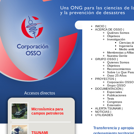
INICIO |
ACERCA DE OSSO |
Quiénes Somos
Objetivos
Investigación
Ciencias de
Ingeniería
Medio amb
Membresias y Afilia
Nuestra Gente
GRUPO OSSO |
Quienes Somos
Objetivos
Reconocimientos
Sobre Lo Que Pasa
Osso 25 Años
PROYECTOS |
Corporación OSSO
Grupo OSSO
DOCUMENTACIÓN |
Especiales
Publicaciones
Tesis
Congresos
Extensión
ALERTA TSUNAMI |
Microsísmica para
NOTICIAS |
campos petroleros
UTILIDADES
Transferencia y apropia
TSUNAMI
ordenamiento territorial