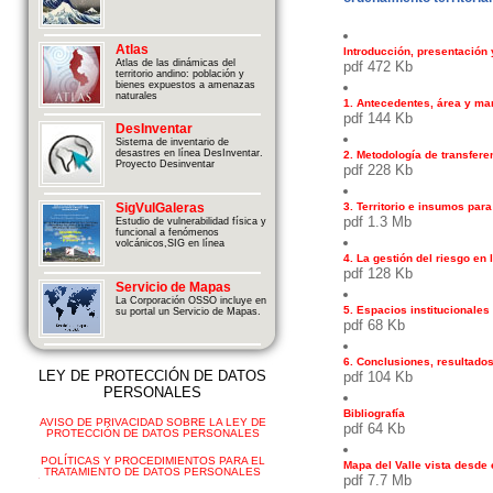
Atlas
Introducción, presentación 
Atlas de las dinámicas del
pdf 472 Kb
territorio andino: población y
bienes expuestos a amenazas
naturales
1. Antecedentes, área y ma
pdf 144 Kb
DesInventar
Sistema de inventario de
desastres en línea DesInventar.
2. Metodología de transfere
Proyecto Desinventar
pdf 228 Kb
3. Territorio e insumos para
SigVulGaleras
pdf 1.3 Mb
Estudio de vulnerabilidad física y
funcional a fenómenos
volcánicos,SIG en línea
4. La gestión del riesgo en 
pdf 128 Kb
Servicio de Mapas
La Corporación OSSO incluye en
5. Espacios institucionale
su portal un Servicio de Mapas.
pdf 68 Kb
6. Conclusiones, resultado
LEY DE PROTECCIÓN DE DATOS
pdf 104 Kb
PERSONALES
Bibliografía
AVISO DE PRIVACIDAD SOBRE LA LEY DE
pdf 64 Kb
PROTECCIÓN DE DATOS PERSONALES
POLÍTICAS Y PROCEDIMIENTOS PARA EL
Mapa del Valle vista desde 
TRATAMIENTO DE DATOS PERSONALES
pdf 7.7 Mb